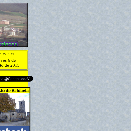
:
:
eves 6 de
to de 2015